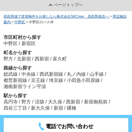
ページトップへ
高田馬場で賃貸物件をお探しなら株式会社SKCrew 高田馬場店へ
>
周辺施設
案内
>
中野区
>
中野区のバス停
市区町村から探す
中野区
/
新宿区
町名から探す
野方
/
北新宿
/
西新宿
/
富久町
路線から探す
総武線
/
中央線
/
西武新宿線
/
丸ノ内線
/
山手線
/
都営新宿線
/
京王線
/
埼京線
/
小田急小田原線
/
湘南新宿ライン宇須
駅から探す
高円寺
/
野方
/
沼袋
/
大久保
/
西新宿
/
新宿御苑前
/
四谷三丁目
/
新大久保
/
新宿
/
曙橋
電話でお問い合わせ