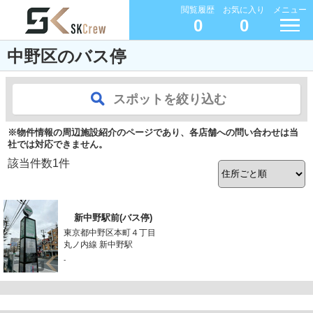
閲覧履歴
お気に入り
メニュー
0
0
中野区のバス停
スポットを絞り込む
※物件情報の周辺施設紹介のページであり、各店舗への問い合わせは当
社では対応できません。
該当件数
1
件
新中野駅前(バス停)
東京都中野区本町４丁目
丸ノ内線 新中野駅
-