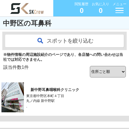
閲覧履歴
お気に入り
メニュー
0
0
中野区の耳鼻科
スポットを絞り込む
※物件情報の周辺施設紹介のページであり、各店舗への問い合わせは当
社では対応できません。
該当件数
1
件
新中野耳鼻咽喉科クリニック
東京都中野区本町４丁目
丸ノ内線 新中野駅
-