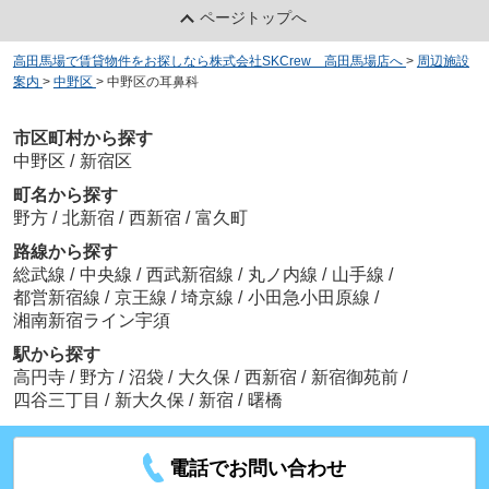
ページトップへ
高田馬場で賃貸物件をお探しなら株式会社SKCrew 高田馬場店へ
>
周辺施設
案内
>
中野区
>
中野区の耳鼻科
市区町村から探す
中野区
/
新宿区
町名から探す
野方
/
北新宿
/
西新宿
/
富久町
路線から探す
総武線
/
中央線
/
西武新宿線
/
丸ノ内線
/
山手線
/
都営新宿線
/
京王線
/
埼京線
/
小田急小田原線
/
湘南新宿ライン宇須
駅から探す
高円寺
/
野方
/
沼袋
/
大久保
/
西新宿
/
新宿御苑前
/
四谷三丁目
/
新大久保
/
新宿
/
曙橋
電話でお問い合わせ