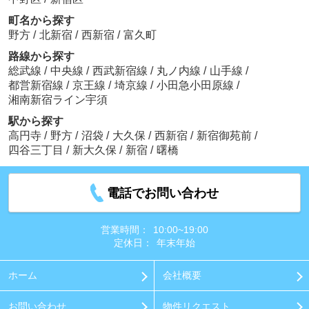
町名から探す
野方
/
北新宿
/
西新宿
/
富久町
路線から探す
総武線
/
中央線
/
西武新宿線
/
丸ノ内線
/
山手線
/
都営新宿線
/
京王線
/
埼京線
/
小田急小田原線
/
湘南新宿ライン宇須
駅から探す
高円寺
/
野方
/
沼袋
/
大久保
/
西新宿
/
新宿御苑前
/
四谷三丁目
/
新大久保
/
新宿
/
曙橋
電話でお問い合わせ
営業時間：
10:00~19:00
定休日：
年末年始
ホーム
会社概要
お問い合わせ
物件リクエスト