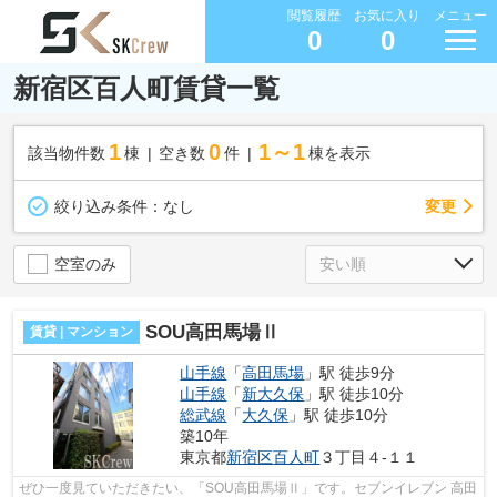
閲覧履歴
お気に入り
メニュー
0
0
新宿区百人町賃貸一覧
1
0
1～1
該当物件数
棟
空き数
件
棟を表示
変更
絞り込み条件：
なし
空室のみ
SOU高田馬場Ⅱ
賃貸 | マンション
山手線
「
高田馬場
」駅 徒歩9分
山手線
「
新大久保
」駅 徒歩10分
総武線
「
大久保
」駅 徒歩10分
築10年
東京都
新宿区
百人町
３丁目４-１１
ぜひ一度見ていただきたい、「SOU高田馬場Ⅱ」です。セブンイレブン 高田