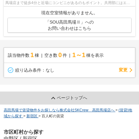
馬場店まで徒歩4分と近場にコンビニがあるのもポイント。共用部にはエレ
ベータ・敷地内ごみ置き場などが揃って...
現在空室情報がありません。
「SOU高田馬場Ⅱ」への
お問い合わせはこちら
1
0
1～1
該当物件数
棟
空き数
件
棟を表示
変更
絞り込み条件：
なし
ページトップへ
高田馬場で賃貸物件をお探しなら株式会社SKCrew 高田馬場店へ
>
(賃貸)地
域から探す
>
新宿区
>
百人町の賃貸
市区町村から探す
中野区
/
新宿区