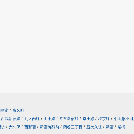
西新宿
/
富久町
西武新宿線
/
丸ノ内線
/
山手線
/
都営新宿線
/
京王線
/
埼京線
/
小田急小田
沼袋
/
大久保
/
西新宿
/
新宿御苑前
/
四谷三丁目
/
新大久保
/
新宿
/
曙橋