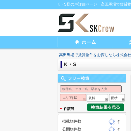
K・S様の声詳細ページ｜高田馬場で賃貸物
高田馬場で賃貸物件をお探しなら株式会社S
K・S
エリア| 駅
賃料
面積
-
件該当
掲載物件数
件
公開物件数
件