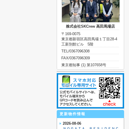
株式会社SKCrew 高田馬場店
〒169-0075
東京都新宿区高田馬場１丁目28-4
工新別館ビル 5階
TEL/0367096308
FAX/0367096309
東京都知事 (1) 第107658号
更新物件情報
2026-08-06
ＮＯＧＡＴＡ ＲＥＳＩＤＥＮＣ