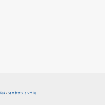
原線
/
湘南新宿ライン宇須