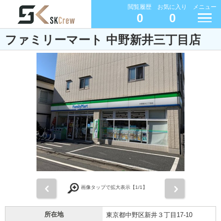
閲覧履歴
お気に入り
メニュー
0
0
ファミリーマート 中野新井三丁目店
前
次
画像タップで拡大表示【
1
/1】
所在地
東京都中野区新井３丁目17-10