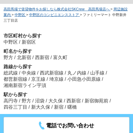
高田馬場で賃貸物件をお探しなら株式会社SKCrew 高田馬場店へ
>
周辺施設
案内
>
中野区
>
中野区のコンビニエンスストア
>
ファミリーマート 中野新井
三丁目店
市区町村から探す
中野区
/
新宿区
町名から探す
野方
/
北新宿
/
西新宿
/
富久町
路線から探す
総武線
/
中央線
/
西武新宿線
/
丸ノ内線
/
山手線
/
都営新宿線
/
京王線
/
埼京線
/
小田急小田原線
/
湘南新宿ライン宇須
駅から探す
高円寺
/
野方
/
沼袋
/
大久保
/
西新宿
/
新宿御苑前
/
四谷三丁目
/
新大久保
/
新宿
/
曙橋
電話でお問い合わせ