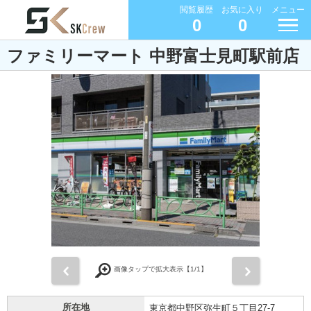
閲覧履歴
お気に入り
メニュー
0
0
ファミリーマート 中野富士見町駅前店
前
次
画像タップで拡大表示【
1
/1】
所在地
東京都中野区弥生町５丁目27-7