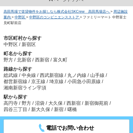
高田馬場で賃貸物件をお探しなら株式会社SKCrew 高田馬場店へ
>
周辺施設
案内
>
中野区
>
中野区のコンビニエンスストア
>
ファミリーマート 中野富士
見町駅前店
市区町村から探す
中野区
/
新宿区
町名から探す
野方
/
北新宿
/
西新宿
/
富久町
路線から探す
総武線
/
中央線
/
西武新宿線
/
丸ノ内線
/
山手線
/
都営新宿線
/
京王線
/
埼京線
/
小田急小田原線
/
湘南新宿ライン宇須
駅から探す
高円寺
/
野方
/
沼袋
/
大久保
/
西新宿
/
新宿御苑前
/
四谷三丁目
/
新大久保
/
新宿
/
曙橋
電話でお問い合わせ