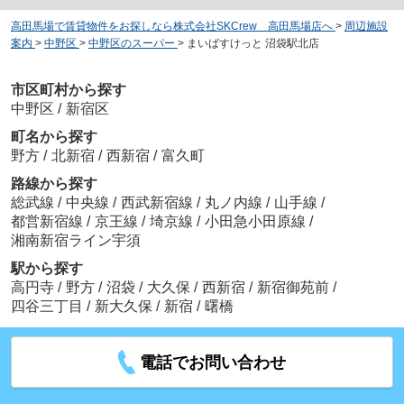
高田馬場で賃貸物件をお探しなら株式会社SKCrew 高田馬場店へ
>
周辺施設
案内
>
中野区
>
中野区のスーパー
>
まいばすけっと 沼袋駅北店
市区町村から探す
中野区
/
新宿区
町名から探す
野方
/
北新宿
/
西新宿
/
富久町
路線から探す
総武線
/
中央線
/
西武新宿線
/
丸ノ内線
/
山手線
/
都営新宿線
/
京王線
/
埼京線
/
小田急小田原線
/
湘南新宿ライン宇須
駅から探す
高円寺
/
野方
/
沼袋
/
大久保
/
西新宿
/
新宿御苑前
/
四谷三丁目
/
新大久保
/
新宿
/
曙橋
電話でお問い合わせ