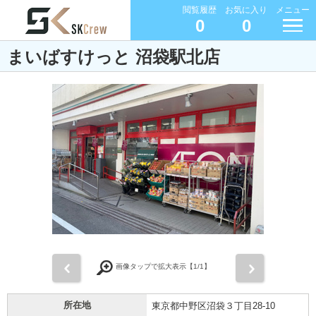
閲覧履歴
お気に入り
メニュー
0
0
まいばすけっと 沼袋駅北店
前
次
画像タップで拡大表示【
1
/1】
所在地
東京都中野区沼袋３丁目28-10