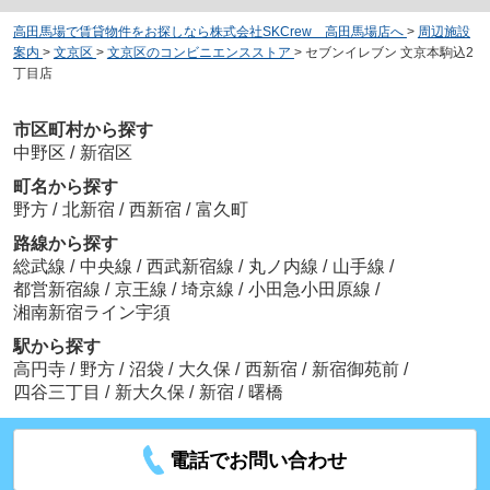
高田馬場で賃貸物件をお探しなら株式会社SKCrew 高田馬場店へ
>
周辺施設
案内
>
文京区
>
文京区のコンビニエンスストア
>
セブンイレブン 文京本駒込2
丁目店
市区町村から探す
中野区
/
新宿区
町名から探す
野方
/
北新宿
/
西新宿
/
富久町
路線から探す
総武線
/
中央線
/
西武新宿線
/
丸ノ内線
/
山手線
/
都営新宿線
/
京王線
/
埼京線
/
小田急小田原線
/
湘南新宿ライン宇須
駅から探す
高円寺
/
野方
/
沼袋
/
大久保
/
西新宿
/
新宿御苑前
/
四谷三丁目
/
新大久保
/
新宿
/
曙橋
電話でお問い合わせ