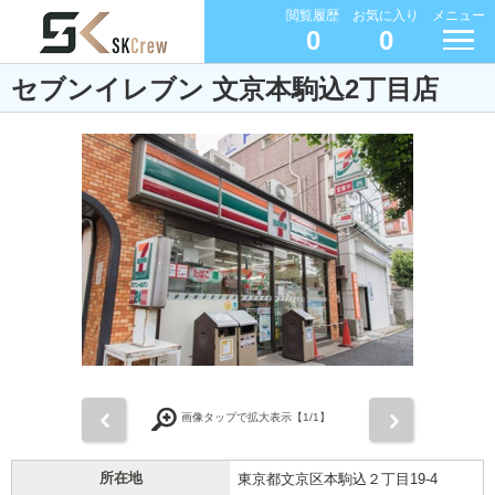
閲覧履歴
お気に入り
メニュー
0
0
セブンイレブン 文京本駒込2丁目店
前
次
画像タップで拡大表示【
1
/1】
所在地
東京都文京区本駒込２丁目19-4