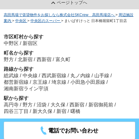
ページトップへ
高田馬場で賃貸物件をお探しなら株式会社SKCrew 高田馬場店へ
>
周辺施設
案内
>
中央区
>
中央区のスーパー
>
まいばすけっと 日本橋堀留町1丁目店
市区町村から探す
中野区
/
新宿区
町名から探す
野方
/
北新宿
/
西新宿
/
富久町
路線から探す
総武線
/
中央線
/
西武新宿線
/
丸ノ内線
/
山手線
/
都営新宿線
/
京王線
/
埼京線
/
小田急小田原線
/
湘南新宿ライン宇須
駅から探す
高円寺
/
野方
/
沼袋
/
大久保
/
西新宿
/
新宿御苑前
/
四谷三丁目
/
新大久保
/
新宿
/
曙橋
電話でお問い合わせ