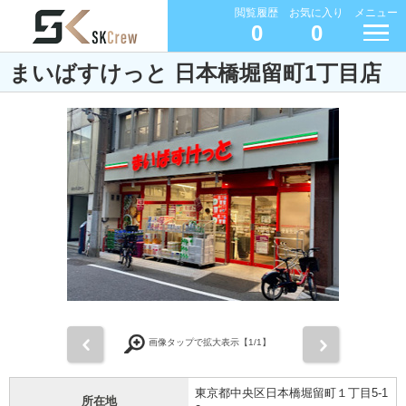
閲覧履歴
お気に入り
メニュー
0
0
まいばすけっと 日本橋堀留町1丁目店
前
次
画像タップで拡大表示【
1
/1】
東京都中央区日本橋堀留町１丁目5-1
所在地