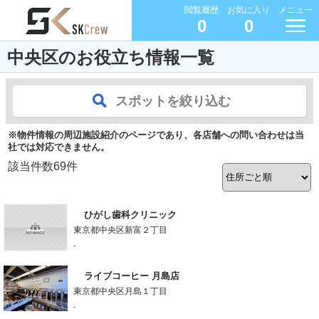
閲覧履歴
お気に入り
メニュー
0
0
中央区のお役立ち情報一覧
スポットを絞り込む
※物件情報の周辺施設紹介のページであり、各店舗への問い合わせは当
社では対応できません。
該当件数
69
件
ひがし歯科クリニック
東京都中央区新富２丁目
-
ライブコーヒー 月島店
東京都中央区月島１丁目
-