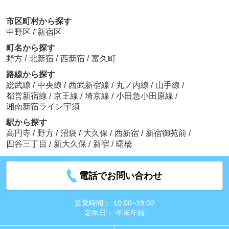
市区町村から探す
中野区
/
新宿区
町名から探す
野方
/
北新宿
/
西新宿
/
富久町
路線から探す
総武線
/
中央線
/
西武新宿線
/
丸ノ内線
/
山手線
/
都営新宿線
/
京王線
/
埼京線
/
小田急小田原線
/
湘南新宿ライン宇須
駅から探す
高円寺
/
野方
/
沼袋
/
大久保
/
西新宿
/
新宿御苑前
/
四谷三丁目
/
新大久保
/
新宿
/
曙橋
電話でお問い合わせ
営業時間：
10:00~19:00
定休日：
年末年始