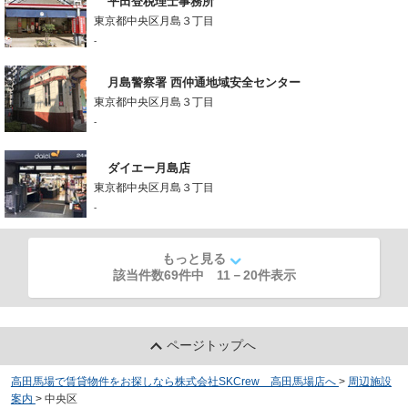
平田登税理士事務所
東京都中央区月島３丁目
-
月島警察署 西仲通地域安全センター
東京都中央区月島３丁目
-
ダイエー月島店
東京都中央区月島３丁目
-
もっと見る
該当件数69件中
11
－
20
件表示
ページトップへ
高田馬場で賃貸物件をお探しなら株式会社SKCrew 高田馬場店へ
>
周辺施設
案内
>
中央区