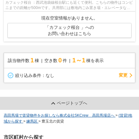
カフェック桜台 ：西武池袋線桜台駅にも近くて便利。こちらの物件はコンビ
ニまでの距離が500mです。共用部には敷地内ごみ置き場・エレベータなど
が揃っており、とても充実しています。...
現在空室情報がありません。
「カフェック桜台 」への
お問い合わせはこちら
1
0
1～1
該当物件数
棟
空き数
件
棟を表示
変更
絞り込み条件：
なし
ページトップへ
高田馬場で賃貸物件をお探しなら株式会社SKCrew 高田馬場店へ
>
(賃貸)地
域から探す
>
練馬区
>
豊玉北の賃貸
市区町村から探す