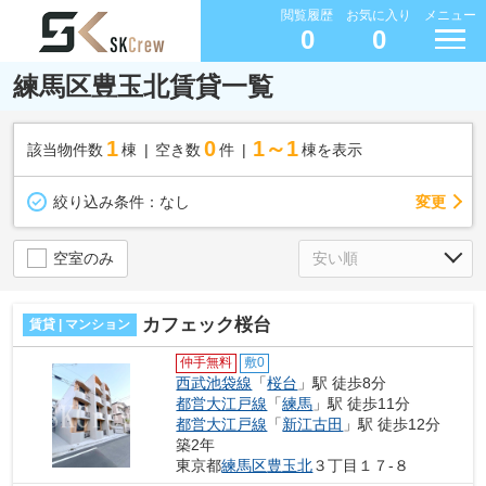
閲覧履歴
お気に入り
メニュー
0
0
練馬区豊玉北賃貸一覧
1
0
1～1
該当物件数
棟
空き数
件
棟を表示
変更
絞り込み条件：
なし
空室のみ
カフェック桜台
賃貸 | マンション
仲手無料
敷0
西武池袋線
「
桜台
」駅 徒歩8分
都営大江戸線
「
練馬
」駅 徒歩11分
都営大江戸線
「
新江古田
」駅 徒歩12分
築2年
東京都
練馬区
豊玉北
３丁目１７-８