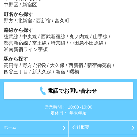
中野区
/
新宿区
町名から探す
野方
/
北新宿
/
西新宿
/
富久町
路線から探す
総武線
/
中央線
/
西武新宿線
/
丸ノ内線
/
山手線
/
都営新宿線
/
京王線
/
埼京線
/
小田急小田原線
/
湘南新宿ライン宇須
駅から探す
高円寺
/
野方
/
沼袋
/
大久保
/
西新宿
/
新宿御苑前
/
四谷三丁目
/
新大久保
/
新宿
/
曙橋
電話でお問い合わせ
営業時間：
10:00~19:00
定休日：
年末年始
ホーム
会社概要