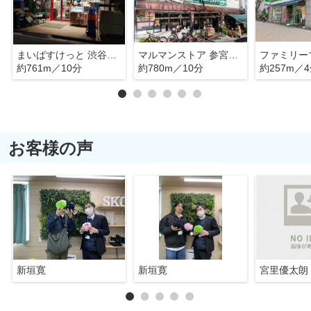
まいばすけっと 渋谷本町2丁目店
マルマンストア 参宮橋店
約761m／10分
約780m／10分
約257m／
お客様の声
新垣寛
新垣寛
宮里優太朗