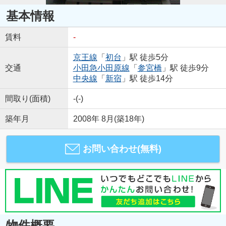
基本情報
賃料
-
京王線
「
初台
」駅 徒歩5分
交通
小田急小田原線
「
参宮橋
」駅 徒歩9分
中央線
「
新宿
」駅 徒歩14分
間取り(面積)
-(-)
築年月
2008年 8月(築18年)
お問い合わせ(無料)
物件概要