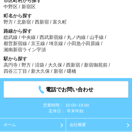
市区町村から探す
中野区
/
新宿区
町名から探す
野方
/
北新宿
/
西新宿
/
富久町
路線から探す
総武線
/
中央線
/
西武新宿線
/
丸ノ内線
/
山手線
/
都営新宿線
/
京王線
/
埼京線
/
小田急小田原線
/
湘南新宿ライン宇須
駅から探す
高円寺
/
野方
/
沼袋
/
大久保
/
西新宿
/
新宿御苑前
/
四谷三丁目
/
新大久保
/
新宿
/
曙橋
電話でお問い合わせ
営業時間：
10:00~19:00
定休日：
年末年始
ホーム
会社概要