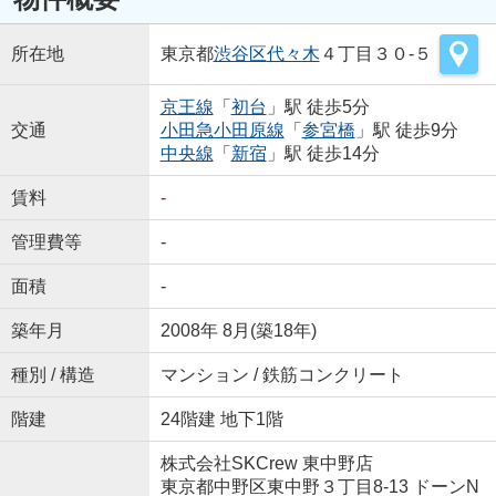
所在地
東京都
渋谷区
代々木
４丁目３０-５
京王線
「
初台
」駅 徒歩5分
交通
小田急小田原線
「
参宮橋
」駅 徒歩9分
中央線
「
新宿
」駅 徒歩14分
賃料
-
管理費等
-
面積
-
築年月
2008年 8月(築18年)
種別 / 構造
マンション / 鉄筋コンクリート
階建
24階建 地下1階
株式会社SKCrew 東中野店
東京都中野区東中野３丁目8-13 ドーンN